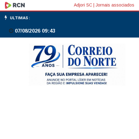
Canoinhas
Adjori SC
|
Jornais associados
lança
ULTIMAS :
projeto
07/08/2026 09:43
para
combater
os
cigarros
eletrônicos