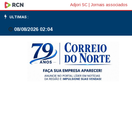
Síndrome
Adjori SC
|
Jornais associados
Respiratória
ULTIMAS :
Aguda
08/08/2026 02:04
Grave
aumenta
em
bebês
até
2
anos