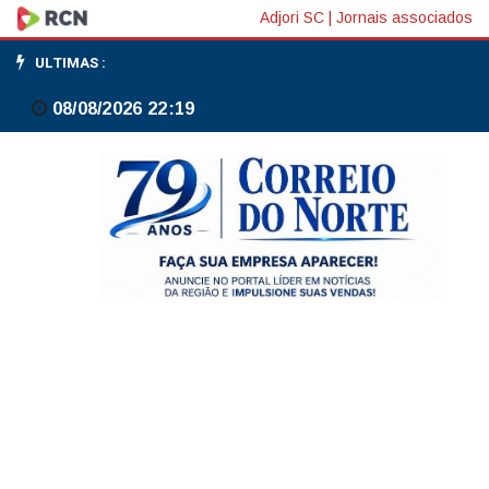
Saúde
Adjori SC
|
Jornais associados
envia
ULTIMAS :
2,2
08/08/2026 22:19
milhões
de
doses
da
vacina
de
covid-