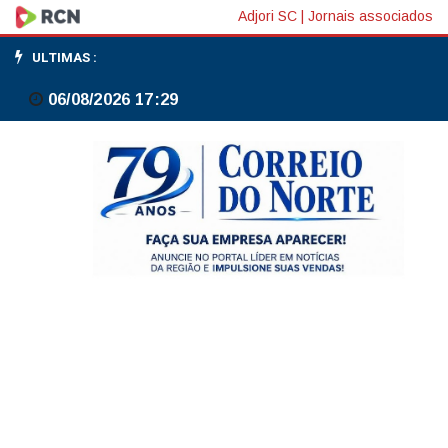
Pessoas
Adjori SC
|
Jornais associados
50+
ULTIMAS :
vão
06/08/2026 17:29
representar
metade
do
consumo
com
saúde
em