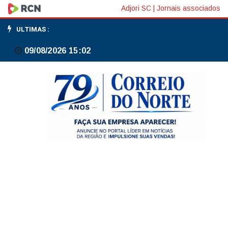
Mobilização
Adjori SC
|
Jornais associados
cobra
ULTIMAS :
tratamento
09/08/2026 15:02
e
direitos
de
pacientes
com
fibromialgia