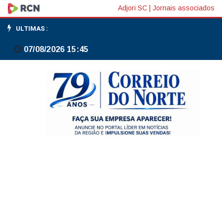
Saúde
Adjori SC
|
Jornais associados
abre
ULTIMAS :
consulta
07/08/2026 15:45
pública
sobre
inclusão
de
remédio
contra
câncer