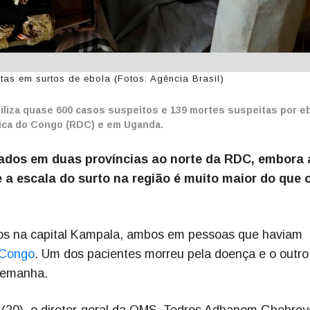
tas em surtos de ebola (Fotos: Agência Brasil)
liza quase 600 casos suspeitos e 139 mortes suspeitas por e
ica do Congo (RDC) e em Uganda.
mados em duas províncias ao norte da RDC, embora 
 a escala do surto na região é muito maior do que 
dos na capital Kampala, ambos em pessoas que haviam
 Congo
. Um dos pacientes morreu pela doença e o outro
Alemanha.
ra (20), o diretor-geral da OMS, Tedros Adhanom Ghebrey