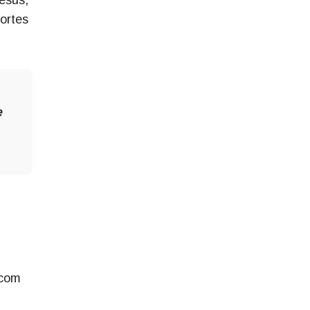
ortes
e
m
 com