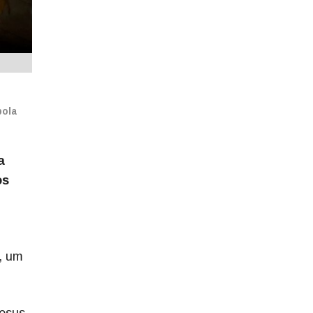
bola
a
os
, um
esus,