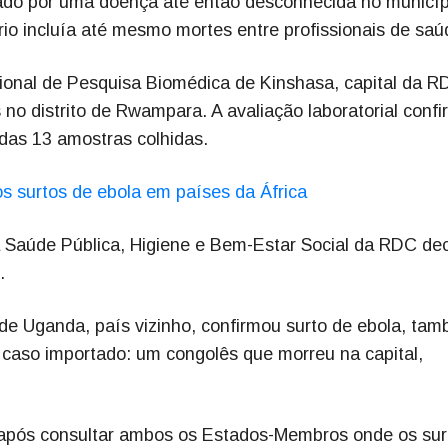
sado por uma doença até então desconhecida no municíp
rio incluía até mesmo mortes entre profissionais de saú
cional de Pesquisa Biomédica de Kinshasa, capital da R
no distrito de Rwampara. A avaliação laboratorial conf
das 13 amostras colhidas.
os surtos de ebola em países da África
 da Saúde Pública, Higiene e Bem-Estar Social da RDC de
.
de Uganda, país vizinho, confirmou surto de ebola, ta
m caso importado: um congolês que morreu na capital,
, após consultar ambos os Estados-Membros onde os sur