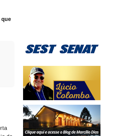
, que
rta