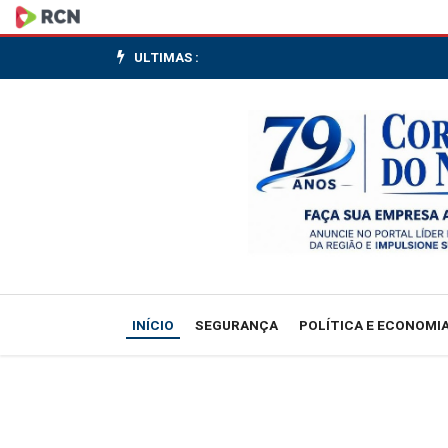
OMS:
continente
ULTIMAS :
africano
tem
139
mortes
suspeitas
em
INÍCIO
SEGURANÇA
POLÍTICA E ECONOMI
surtos
de