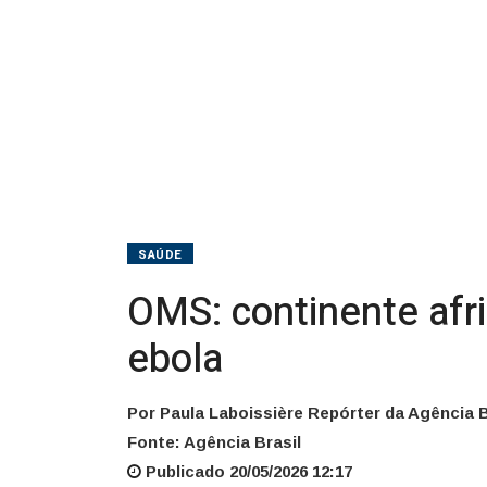
ebola
SAÚDE
OMS: continente afr
ebola
Por Paula Laboissière Repórter da Agência B
Fonte: Agência Brasil
Publicado 20/05/2026 12:17