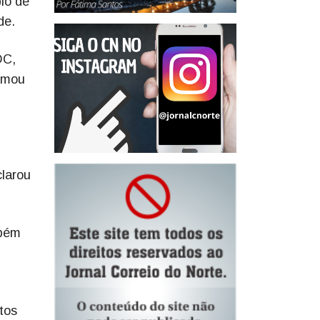
io de
de.
DC,
irmou
clarou
mbém
tos