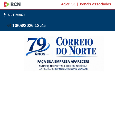
Ypê
Adjori SC
|
Jornais associados
orienta
ULTIMAS :
consumidores
10/08/2026 12:45
a
não
usar
nem
descartar
produtos
de