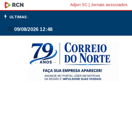
Beatriz
Adjori SC
|
Jornais associados
Arcoverde,
ULTIMAS :
da
09/08/2026 12:48
EBC,
vence
categoria
do
Prêmio
Mulheres
Raras