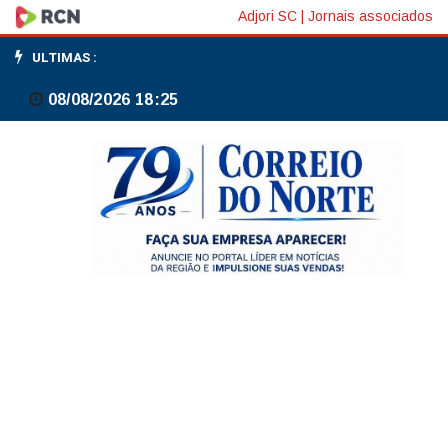
Anabolizantes
Adjori SC
|
Jornais associados
podem
ULTIMAS :
levar
08/08/2026 18:25
à
hipertofria
cardíaca;
saiba
como
prevenir