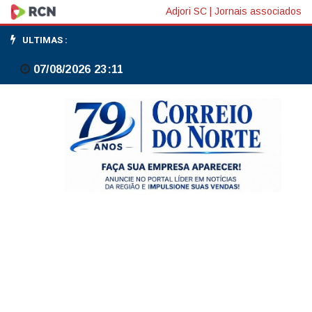
HPV
Adjori SC
|
Jornais associados
leva
ULTIMAS :
a
07/08/2026 23:11
7,5
mil
mortes
anuais
por
câncer
no