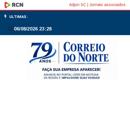
Governo
Adjori SC
|
Jornais associados
de
ULTIMAS :
SP
06/08/2026 23:28
reforça
vacina
contra
febre
amarela
na
região