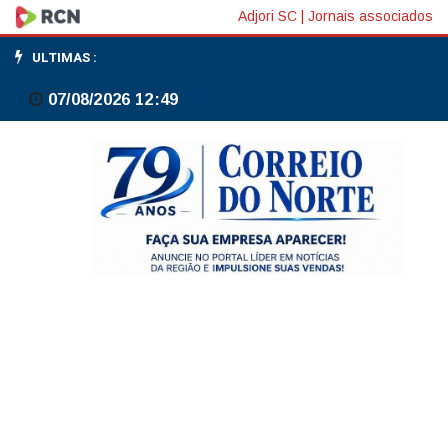
Uso
Adjori SC
|
Jornais associados
excessivo
ULTIMAS :
de
07/08/2026 12:49
telas
prejudica
criatividade
nas
brincadeiras