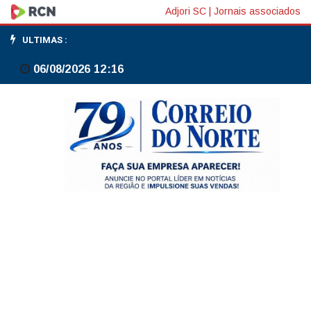
RJ:
Adjori SC
|
Jornais associados
polícia
ULTIMAS :
faz
06/08/2026 12:16
ação
contra
venda
clandestina
de
canetas
emagrecedoras