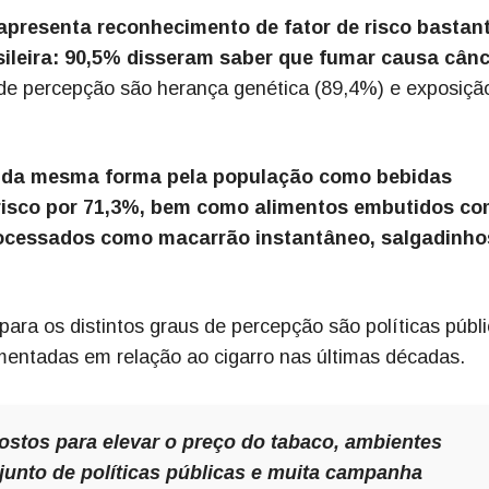
apresenta reconhecimento de fator de risco bastan
sileira: 90,5% disseram saber que fumar causa cânc
 de percepção são herança genética (89,4%) e exposiçã
s da mesma forma pela população como bebidas
 risco por 71,3%, bem como alimentos embutidos c
processados como macarrão instantâneo, salgadinho
a para os distintos graus de percepção são políticas públ
mentadas em relação ao cigarro nas últimas décadas.
stos para elevar o preço do tabaco, ambientes
njunto de políticas públicas e muita campanha