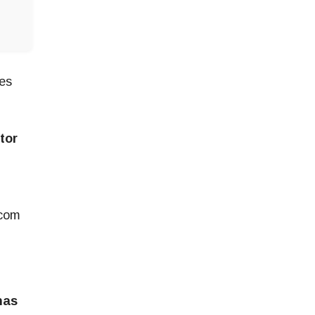
.
tes
tor
 com
nas