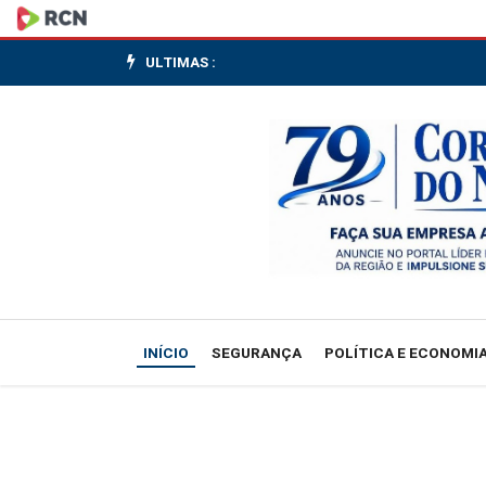
Um
em
ULTIMAS :
cada
quatro
brasileiros
não
sabe
que
INÍCIO
SEGURANÇA
POLÍTICA E ECONOMI
o
câncer