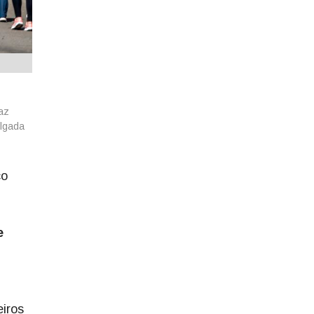
az
ulgada
co
e
eiros