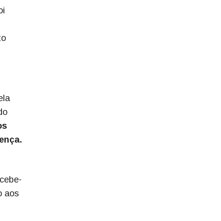
oi
to
ela
do
os
oença.
rcebe-
o aos