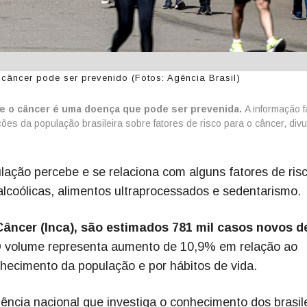
câncer pode ser prevenido (Fotos: Agência Brasil)
e o câncer é uma doença que pode ser prevenida.
A informação f
ões da população brasileira sobre fatores de risco para o câncer, div
lação percebe e se relaciona com alguns fatores de ris
lcoólicas, alimentos ultraprocessados e sedentarismo.
Câncer (Inca), são estimados 781 mil casos novos d
 volume representa aumento de 10,9% em relação ao
elhecimento da população e por hábitos de vida.
ência nacional que investiga o conhecimento dos brasil