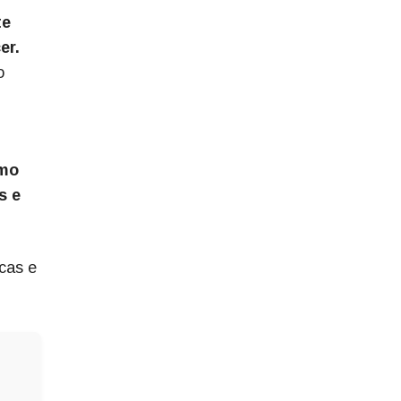
te
er.
o
omo
s e
icas e