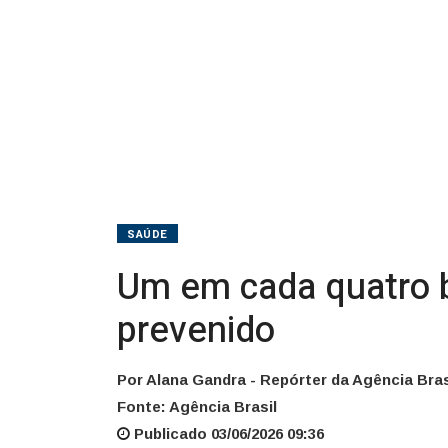
pode
ser
prevenido
SAÚDE
Um em cada quatro b
prevenido
Por Alana Gandra - Repórter da Agência Bras
Fonte: Agência Brasil
Publicado 03/06/2026 09:36