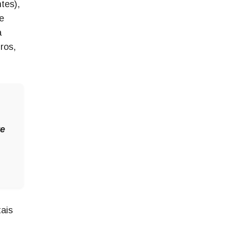
tes),
e
a
ros,
.
te
tais