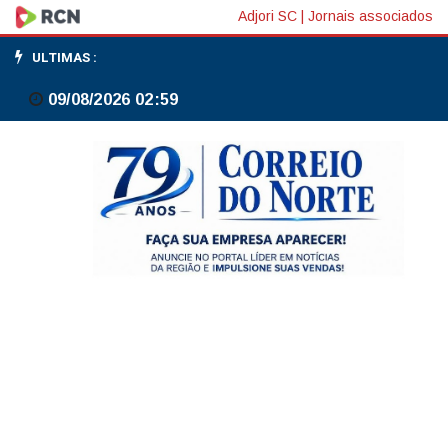
Vacina
Adjori SC
|
Jornais associados
contra
ULTIMAS :
a
09/08/2026 02:59
gripe
já
está
disponível
em
Três
Barras