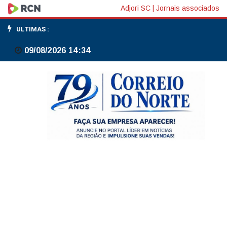
Cacique
Adjori SC
|
Jornais associados
Raoni
ULTIMAS :
volta
09/08/2026 14:34
para
unidade
de
terapia
intensiva