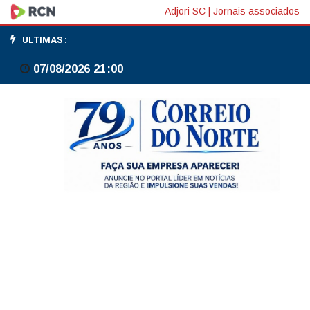
Três
Adjori SC
|
Jornais associados
Barras
ULTIMAS :
mobiliza
07/08/2026 21:00
UBS
contra
a
Influenza