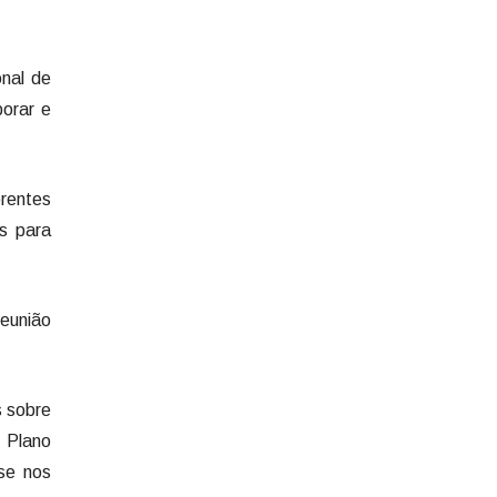
nal de
borar e
erentes
s para
eunião
s sobre
 Plano
se nos