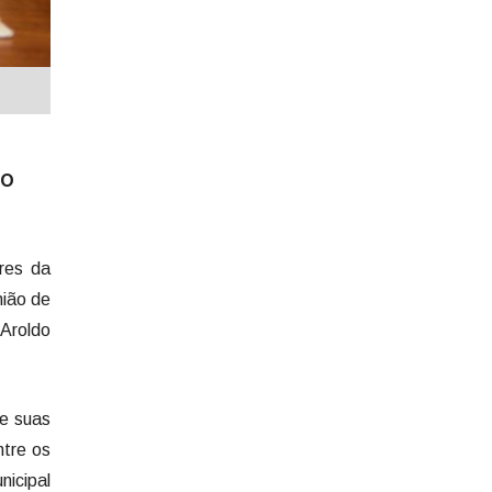
do
res da
nião de
 Aroldo
re suas
ntre os
nicipal