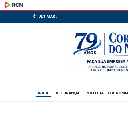
Canoinhas
convoca
ULTIMAS :
comunidade
para
compor
Fórum
Municipal
de
INÍCIO
SEGURANÇA
POLÍTICA E ECONOMI
Educação