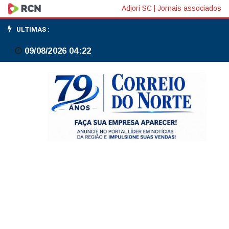
Crianças
Adjori SC
|
Jornais associados
são
ULTIMAS :
mais
09/08/2026 04:22
vulneráveis
a
envenenamento
por
picada
de
escorpião