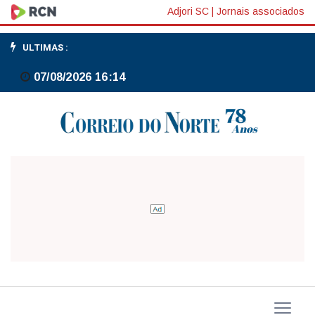
Colisão
Adjori SC
|
Jornais associados
traseira
ULTIMAS :
envolvendo
07/08/2026 16:14
caminhões
deixa
vítima
presa
às
ferragens
em