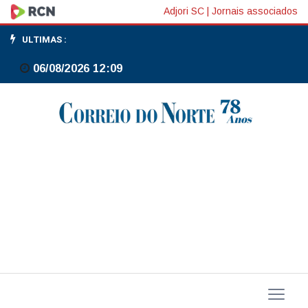
AGU
Adjori SC
|
Jornais associados
vai
ULTIMAS :
investigar
06/08/2026 12:09
apagões
em
São
Paulo;
ordem
foi
do