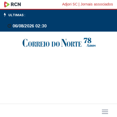
Gilmar
Adjori SC
|
Jornais associados
Mendes
ULTIMAS :
nega
06/08/2026 02:30
pedido
de
prisão
domiciliar
a
Bolsonaro