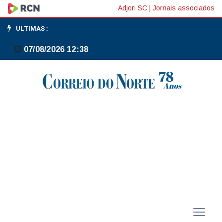
Moraes
Adjori SC
|
Jornais associados
autoriza
ULTIMAS :
Tarcísio
07/08/2026 12:38
a
visitar
Bolsonaro
na
prisão
na
quinta-