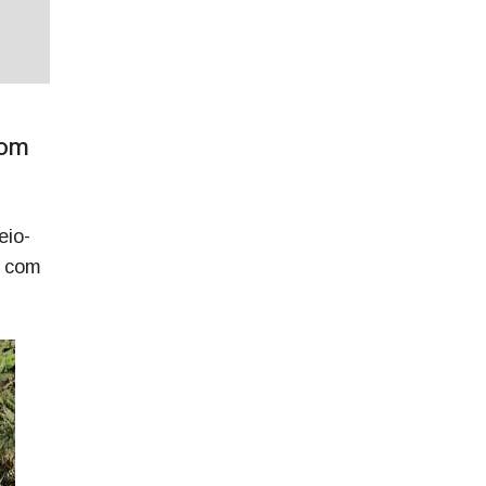
com
eio-
a com