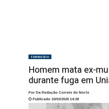
acidente
durante
fuga
em
União
da
FEMINICÍDIO
Vitória
Homem mata ex-mulhe
durante fuga em Uniã
Por Da Redação Correio do Norte
Publicado 10/02/2026 14:28