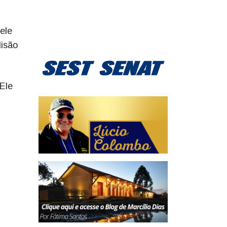
ele
lisão
Ele