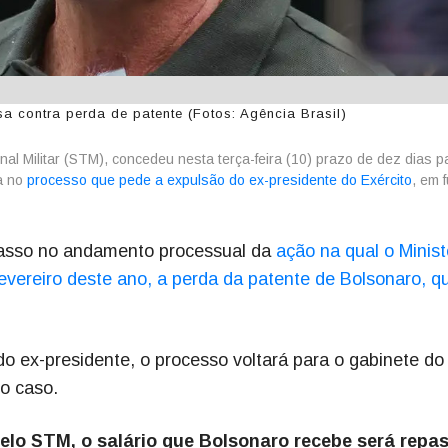
a contra perda de patente (Fotos: Agência Brasil)
nal Militar (STM), concedeu nesta terça-feira (10) prazo de dez dias p
a no
processo que pede a expulsão do ex-presidente do Exército
, em 
passo no andamento processual da
ação na qual o Minist
fevereiro deste ano, a perda da patente de Bolsonaro, q
o ex-presidente, o processo voltará para o gabinete do
do caso.
pelo STM, o salário que Bolsonaro recebe será repa