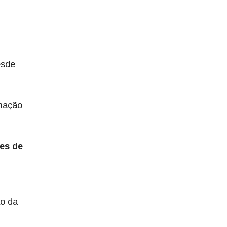
esde
enação
es de
ão da