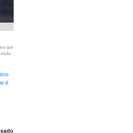
ara que
função
ério
ue é
ssado