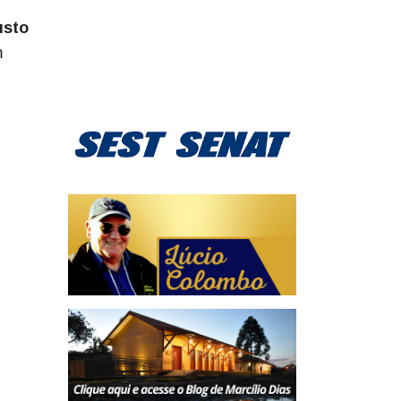
usto
m