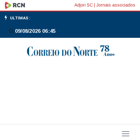
Senadores
Adjori SC
|
Jornais associados
se
ULTIMAS :
reúnem
09/08/2026 06:45
com
Fachin
e
pedem
acesso
à
inquérito