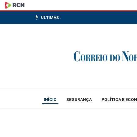
Defensoria
estuda
ULTIMAS :
recurso
contra
decisão
que
absolveu
PMs
INÍCIO
SEGURANÇA
POLÍTICA E ECO
de
homicídio