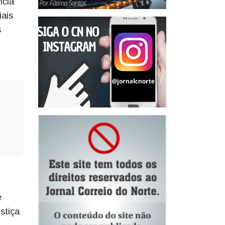
ncia
iais
s
e
stiça