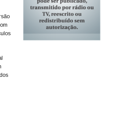
rsão
 com
culos
al
m
 dos