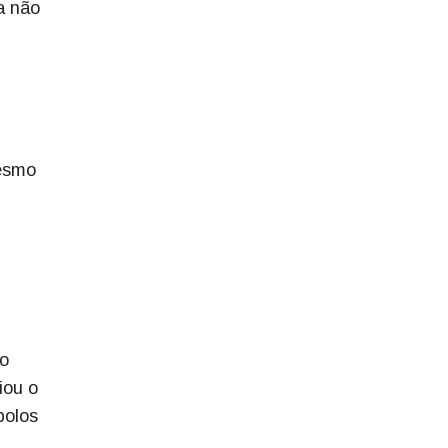
a não
mesmo
no
iou o
bolos