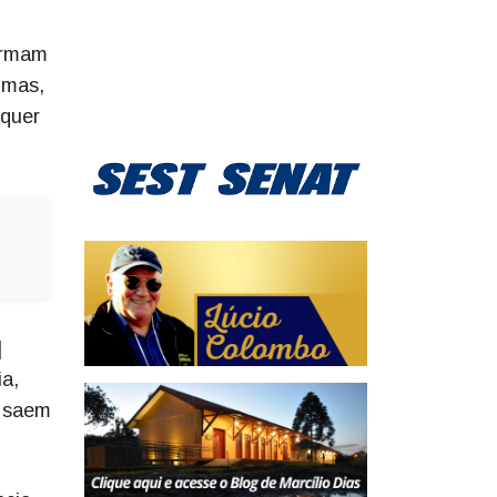
formam
 mas,
lquer
]
ia,
s saem