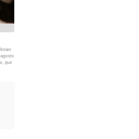
iciais
 agosto
o, que