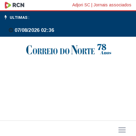
Organizações
Adjori SC
|
Jornais associados
denunciam
ULTIMAS :
à
07/08/2026 02:36
ONU
fome
e
violação
de
direitos
em