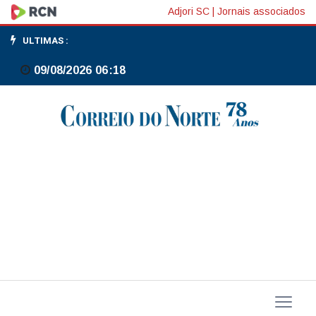
Motorista
Adjori SC
|
Jornais associados
perde
ULTIMAS :
controle
09/08/2026 06:18
e
sai
da
pista
na
BR-
280