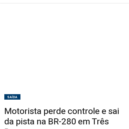
em
Três
Barras
SAÍDA
Motorista perde controle e sai
da pista na BR-280 em Três