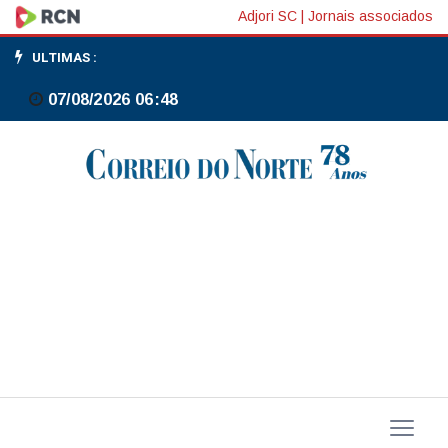
Incêndio
Adjori SC
|
Jornais associados
destrói
ULTIMAS :
quarto
07/08/2026 06:48
de
madeira
durante
a
madrugada
em
Três