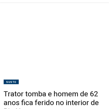
interior
de
Rio
Negro
SUSTO
Trator tomba e homem de 62
anos fica ferido no interior de