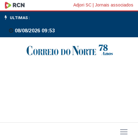
Trator
Adjori SC
|
Jornais associados
tomba
ULTIMAS :
e
08/08/2026 09:53
homem
de
62
anos
fica
ferido
no