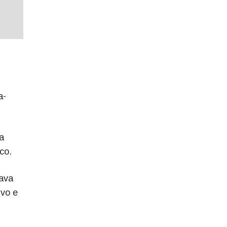
a-
a
co.
tava
ivo e