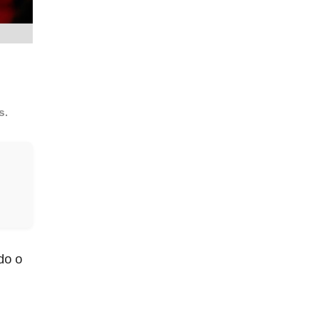
os.
do o