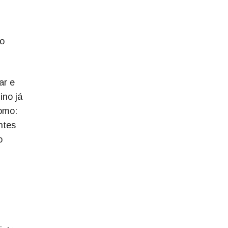
to
ar e
ino já
omo:
ntes
o