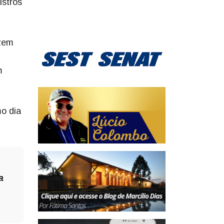
istros
uzem
m
mo dia
a