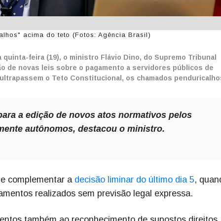
lhos" acima do teto (Fotos: Agência Brasil)
uinta-feira (19), o ministro Flávio Dino, do Supremo Tribunal
ação de novas leis sobre o pagamento a servidores públicos de
 ultrapassem o Teto Constitucional, os chamados penduricalh
para a edição de novos atos normativos pelos
mente autônomos, destacou o ministro.
r e complementar a
decisão liminar do último dia 5
, quan
amentos realizados sem previsão legal expressa.
entos também ao reconhecimento de supostos direitos