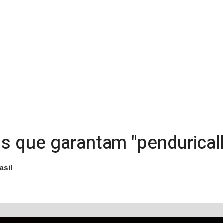
is que garantam "pendurical
asil