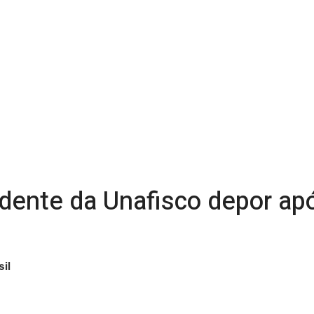
ente da Unafisco depor após
il