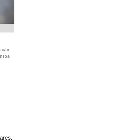
iação
entos
ares,