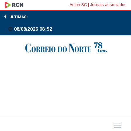
Bebê
Adjori SC
|
Jornais associados
fica
ULTIMAS :
ferida
08/08/2026 08:52
após
carro
colidir
contra
poste
em
Itaiópolis