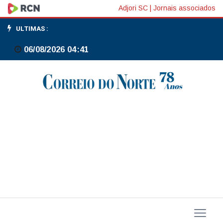
Batida
Adjori SC
|
Jornais associados
entre
ULTIMAS :
carros
06/08/2026 04:41
é
registrada
em
Canoinhas