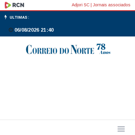
Moraes
Adjori SC
|
Jornais associados
manda
ULTIMAS :
prender
06/08/2026 21:40
kids
pretos
condenados
pela
trama
golpista