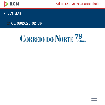
Motociclista
Adjori SC
|
Jornais associados
fica
ULTIMAS :
ferido
08/08/2026 02:38
após
colisão
com
van
em
Canoinhas