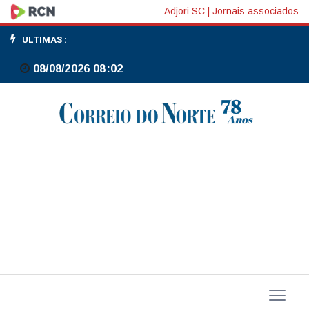
PGR
Adjori SC
|
Jornais associados
denuncia
ULTIMAS :
Bacellar
08/08/2026 08:02
e
TH
Joias
por
obstrução
de
investigação