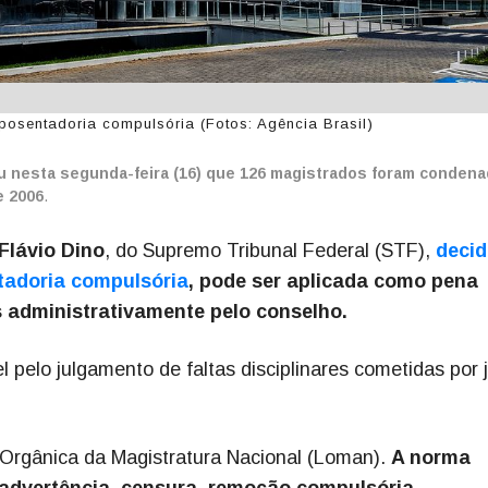
osentadoria compulsória (Fotos: Agência Brasil)
u nesta segunda-feira (16) que 126 magistrados foram conden
e 2006
.
 Flávio Dino
, do Supremo Tribunal Federal (STF),
decid
tadoria compulsória
, pode ser aplicada como pena
administrativamente pelo conselho.
 pelo julgamento de faltas disciplinares cometidas por 
i Orgânica da Magistratura Nacional (Loman).
A norma
a advertência, censura, remoção compulsória,