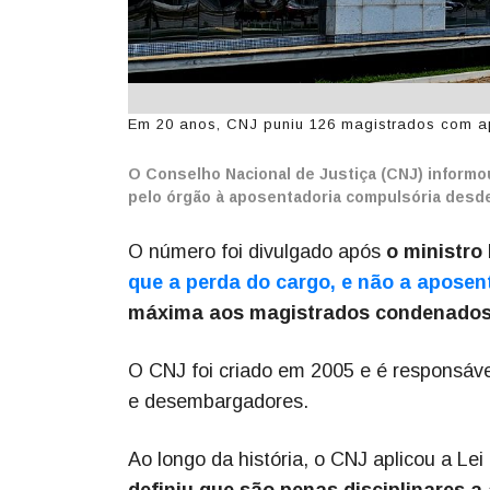
Em 20 anos, CNJ puniu 126 magistrados com ap
O Conselho Nacional de Justiça (CNJ) informo
pelo órgão à aposentadoria compulsória desd
O número foi divulgado após
o ministro
que a perda do cargo, e não a aposen
máxima aos magistrados condenados 
O CNJ foi criado em 2005 e é responsável
e desembargadores.
Ao longo da história, o CNJ aplicou a Le
definiu que são penas disciplinares 