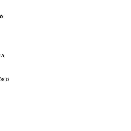
ão
 a
ós o