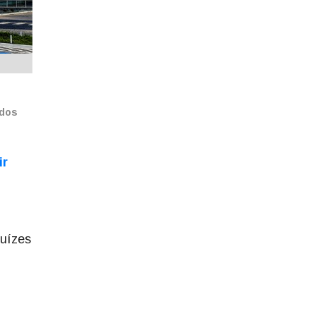
ados
ir
juízes