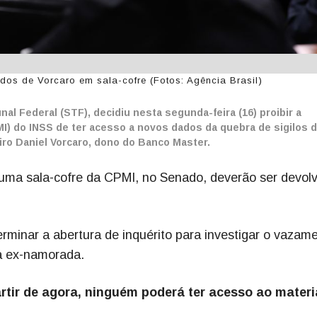
s de Vorcaro em sala-cofre (Fotos: Agência Brasil)
l Federal (STF), decidiu nesta segunda-feira (16) proibir a
I) do INSS de ter acesso a novos dados da quebra de sigilos 
eiro Daniel Vorcaro, dono do Banco Master.
uma sala-cofre da CPMI, no Senado, deverão ser devolv
rminar a abertura de inquérito para investigar o vazam
ua ex-namorada.
rtir de agora, ninguém poderá ter acesso ao materi