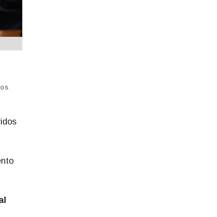
dos
idos
ento
al