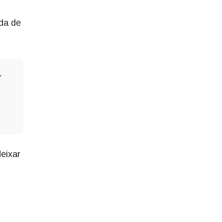
da de
-
eixar