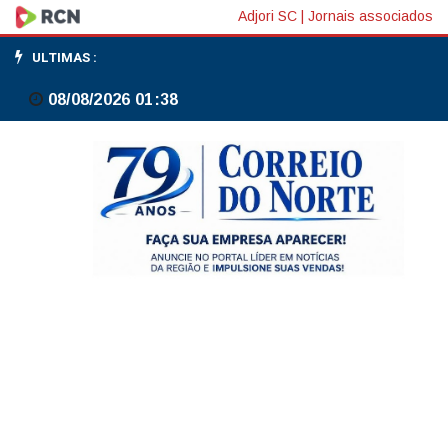
Cinco
Adjori SC
|
Jornais associados
cães
ULTIMAS :
são
08/08/2026 01:38
resgatados
em
situação
de
maus-
tratos
em