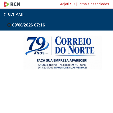
Gilmar
Adjori SC
|
Jornais associados
Mendes
ULTIMAS :
vota
09/08/2026 07:16
para
derrubar
lei
de
SC
que
proibiu