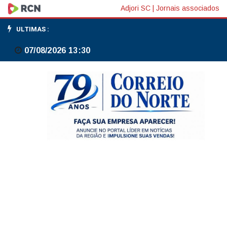
CNJ
Adjori SC
|
Jornais associados
lança
ULTIMAS :
programa
07/08/2026 13:30
para
ampliar
acesso
à
saúde
no
sistema