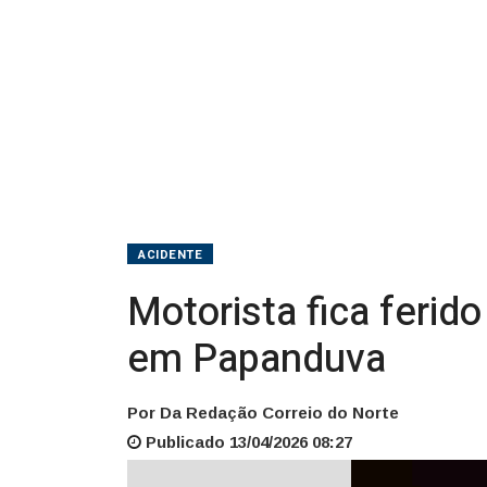
placa
na
BR-
116,
em
Papanduva
ACIDENTE
Motorista fica ferid
em Papanduva
Por Da Redação Correio do Norte
Publicado 13/04/2026 08:27