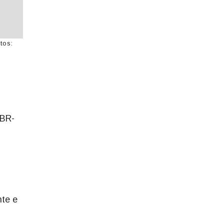
tos:
 BR-
nte e