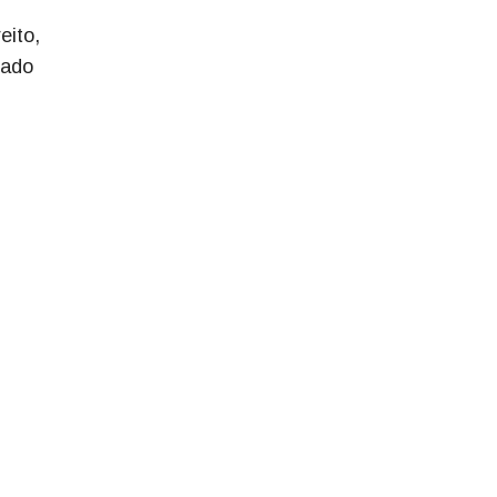
eito,
hado