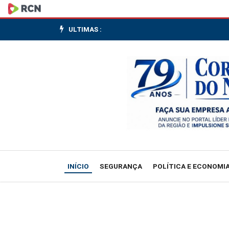
Motorista
fica
ULTIMAS :
ferido
após
sair
da
pista
e
INÍCIO
SEGURANÇA
POLÍTICA E ECONOMI
bater
em