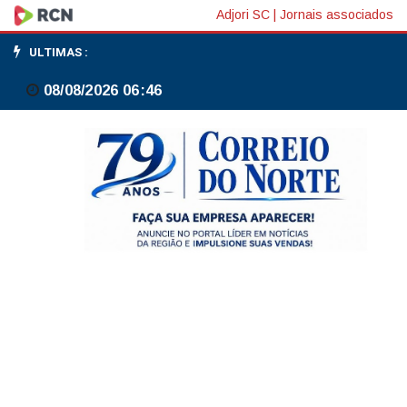
Casa
Adjori SC
|
Jornais associados
é
ULTIMAS :
invadida
08/08/2026 06:46
e
furtada
no
bairro
Vila
Nova,
em