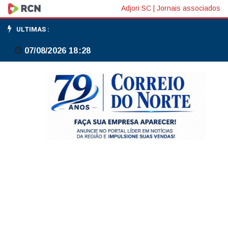
Ministro
Adjori SC
|
Jornais associados
Nunes
ULTIMAS :
Marques
07/08/2026 18:28
abre
inquérito
contra
Marco
Buzzi,
do
STJ