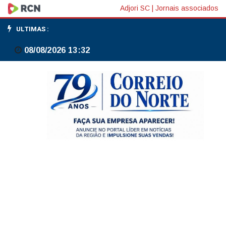
Moraes
Adjori SC
|
Jornais associados
abre
ULTIMAS :
ação
08/08/2026 13:32
contra
Flávio
Bolsonaro
por
suposta
calúnia
a