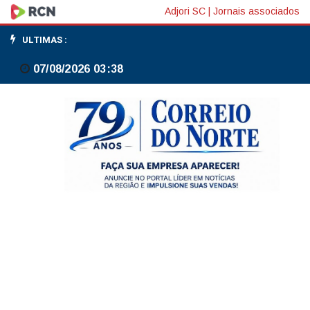
Mendes
Adjori SC
|
Jornais associados
pede
ULTIMAS :
à
07/08/2026 03:38
PGR
investigação
contra
senador
Alessandro
Vieira